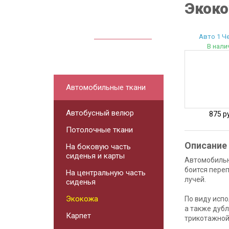
Экок
Посмотреть
прайс
Авто 1 Ч
В нали
Автомобильные ткани
Автобусный велюр
875 р
Потолочные ткани
Описание
На боковую часть
сиденья и карты
Автомобильн
боится пере
На центральную часть
лучей.
сиденья
Экокожа
По виду испо
а также дуб
Карпет
трикотажной