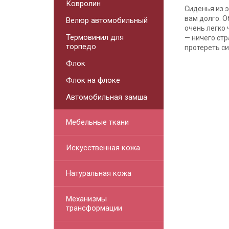
Ковролин
Сиденья из 
вам долго. 
Велюр автомобильный
очень легко 
Термовинил для
— ничего стр
торпедо
протереть с
Флок
Флок на флоке
Автомобильная замша
Мебельные ткани
Искусственная кожа
Натуральная кожа
Механизмы
трансформации