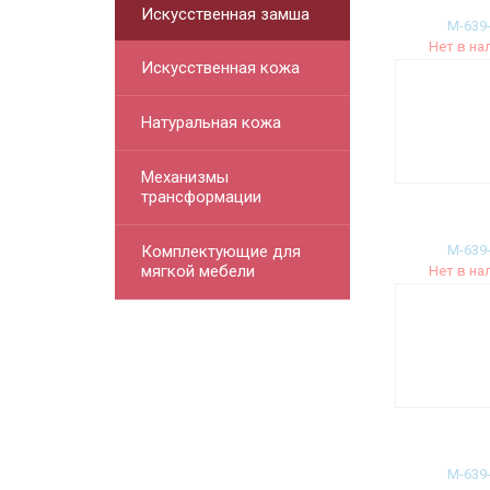
Искусственная замша
М-639
Нет в на
Искусственная кожа
Натуральная кожа
Механизмы
трансформации
Комплектующие для
М-639
мягкой мебели
Нет в на
М-639