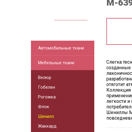
M-63
Посмотреть
прайс
Автомобильные ткани
Слегка тес
Мебельные ткани
созданные 
лаконичнос
Велюр
разработан
отяготит а
Гобелен
Коллекция 
применения
Рогожка
легкости и
Флок
потребител
Шениллы М
Шенилл
повседневн
Жаккард