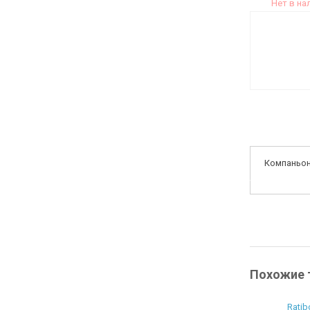
Нет в на
Компаньо
Похожие 
Ratib