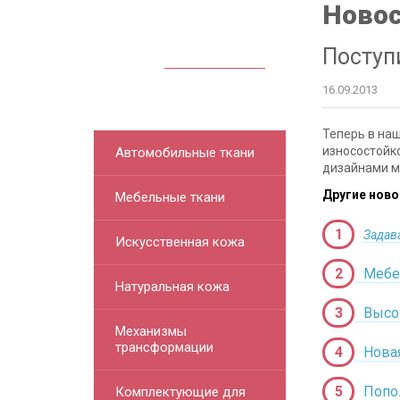
Ново
Посмотреть
Поступ
прайс
16.09.2013
Теперь в на
износостойк
Автомобильные ткани
дизайнами м
Другие ново
Мебельные ткани
Задав
Искусственная кожа
Мебе
Натуральная кожа
Высо
Механизмы
трансформации
Нова
Попо
Комплектующие для